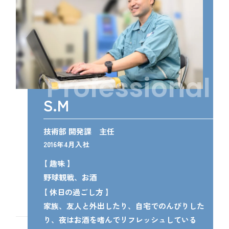
S.M
技術部 開発課 主任
2016年4月入社
趣味
野球観戦、お酒
休日の過ごし方
家族、友人と外出したり、自宅でのんびりした
り、夜はお酒を嗜んでリフレッシュしている